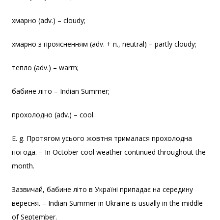
хмарно (adv.) – cloudy;
хмарно з проясненням (adv. + n., neutral) – partly cloudy;
тепло (adv.) – warm;
бабине літо – Indian Summer;
прохолодно (adv.) – cool.
E. g. Протягом усього жовтня трималася прохолодна
погода. – In October cool weather continued throughout the
month.
Зазвичай, бабине літо в Україні припадає на середину
вересня. – Indian Summer in Ukraine is usually in the middle
of September.