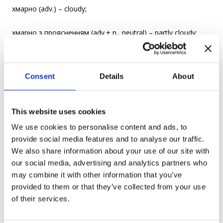
хмарно (adv.) – cloudy;
хмарно з проясненням (adv.+ n., neutral) – partly cloudy;
тепло (adv.) – warm.
Consent
Details
About
E. g. У травні на північному заході України
очікуються сильні зливи. – Heavy rainfall is expected in the
northwest of Ukraine in May.
This website uses cookies
We use cookies to personalise content and ads, to
Більшу частину тижня йшов сильний дощ. – It had been
provide social media features and to analyse our traffic.
raining hard most of the week.
We also share information about your use of our site with
our social media, advertising and analytics partners who
Сьогодні небо ясне, проте завтра буде помірно хмарно.
may combine it with other information that you’ve
Також очікується легкий дощ. – The sky is clear today, but
provided to them or that they’ve collected from your use
tomorrow it will be partly cloudy. Light rain is also expected
of their services.
tomorrow.