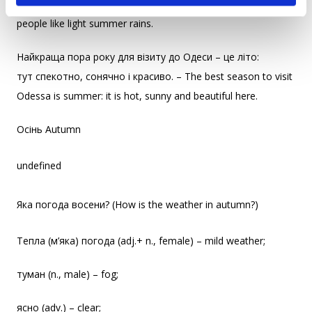
Більшість людей люблять легкий літній дощ. – Most
people like light summer rains.
Найкраща пора року для візиту до Одеси – це літо:
тут спекотно, сонячно і красиво. – The best season to visit
Odessa is summer: it is hot, sunny and beautiful here.
Осінь Autumn
undefined
Яка погода восени? (How is the weather in autumn?)
Тепла (м’яка) погода (adj.+ n., female) – mild weather;
туман (n., male) – fog;
ясно (adv.) – clear;