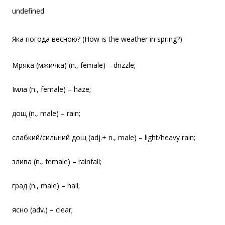
undefined
Яка погода весною? (How is the weather in spring?)
Мряка (мжичка) (n., female) – drizzle;
Iмла (n., female) – haze;
дощ (n., male) – rain;
слабкий/сильний дощ (adj.+ n., male) – light/heavy rain;
злива (n., female) – rainfall;
град (n., male) – hail;
ясно (adv.) – clear;