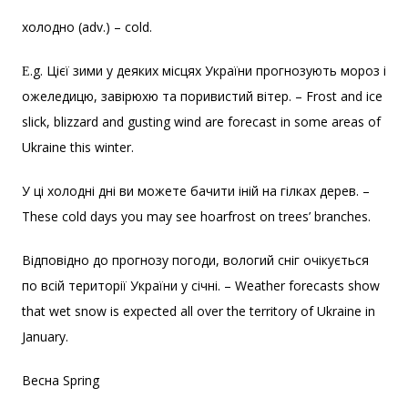
холодно (adv.) – cold.
Ε.g. Цієї зими у деяких місцях України прогнозують мороз і
ожеледицю, завірюхю та поривистий вітер. – Frost and ice
slick, blizzard and gusting wind are forecast in some areas of
Ukraine this winter.
У ці холодні дні ви можете бачити іній на гілках дерев. –
These cold days you may see hoarfrost on trees’ branches.
Відповідно до прогнозу погоди, вологий сніг очікується
по всій території України у січні. – Weather forecasts show
that wet snow is expected all over the territory of Ukraine in
January.
Весна Spring