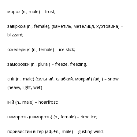
мороз (n., male) – frost;
завірюха (n., female), (заметіль, метелиця, хуртовина) –
blizzard;
ожеледиця (n., female) – ice slick;
заморозки (n., plural) – freeze, freezing.
сніг (n., male) (сильний, слабкий, мокрий) (adj.) – snow
(heavy, light, wet)
іній (n., male) – hoarfrost;
паморозь (наморозь) (n., female) – rime ice;
поривистий вітер (adj.+n., male) – gusting wind;