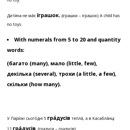
íграшок.
Дитѝна не мáє
(іграшки – іграшок) A child has
no toys.
With numerals from 5 to 20 and quantity
words:
(багато (many), мало (little, few),
декілька (several), трохи (a little, a few),
скільки (how many).
грáдусів
У Парѝжі сьогóдні 5
теплá, а в Касаблáнці
грáдусів
12
. (градуси – градусів)