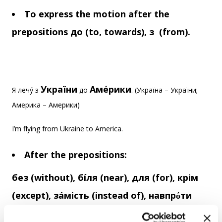
To express the motion after the
prepositions до (to, towards), з (from).
України
Амéрики
Я лечý з
до
. (Україна – України;
Америка – Америки)
I’m flying from Ukraine to America.
After the prepositions:
без (without), бíля (near), для (for), крім
(except), зáмість (instead of), навпрόти
(opposite), під час (during), до-пíсля