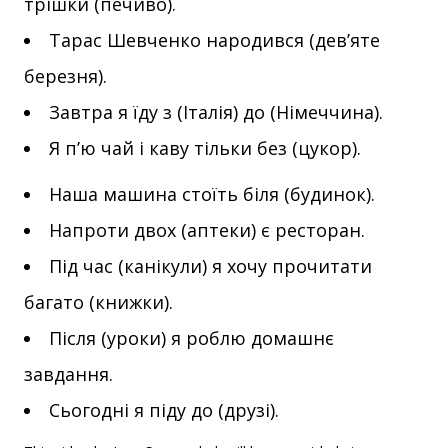
трішки (печиво).
Тарас Шевченко народився (дев’яте
березня).
Завтра я їду з (Італія) до (Німеччина).
Я п’ю чай і каву тільки без (цукор).
Наша машина стоїть біля (будинок).
Напроти двох (аптеки) є ресторан.
Під час (канікули) я хочу прочитати
багато (книжки).
Після (уроки) я роблю домашнє
завдання.
Сьогодні я піду до (друзі).