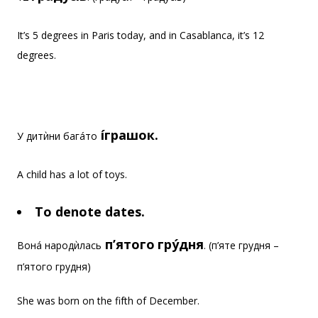
It’s 5 degrees in Paris today, and in Casablanca, it’s 12
degrees.
íграшок.
У дитѝни багáто
A child has a lot of toys.
To denote dates.
п’ятого
грýдня
Вонá народѝлась
. (п’яте грудня –
п’ятого грудня)
She was born on the fifth of December.