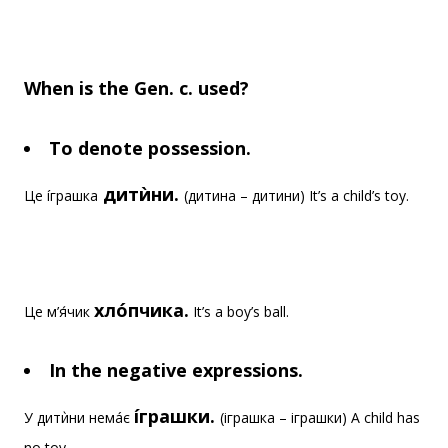
When is the Gen. c. used?
To denote possession.
дитѝни.
Це íграшка
(дитина – дитини) It’s a child’s toy.
хлóпчика.
Це м’я́чик
It’s a boy’s ball.
In the negative expressions.
íграшки.
У дитѝни немáє
(іграшка – іграшки) A child has
no toy.