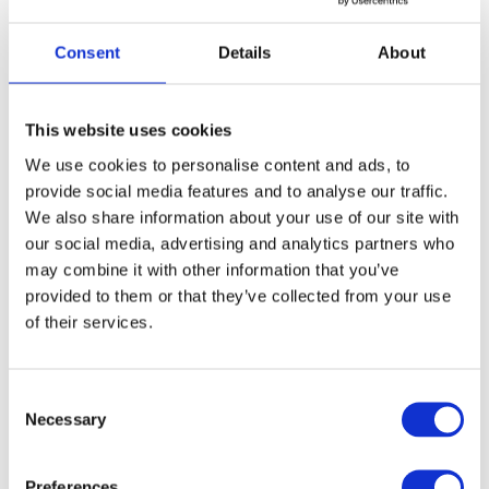
(before – after).
Consent
Details
About
íграшок
Без
дíти не хóчуть грáтися.
This website uses cookies
Children don’t want to play without toys.
We use cookies to personalise content and ads, to
provide social media features and to analyse our traffic.
We also share information about your use of our site with
our social media, advertising and analytics partners who
дóму
Дíти грáються бíля
. (дім – дому)
may combine it with other information that you’ve
provided to them or that they’ve collected from your use
Children play near their home.
of their services.
C
Necessary
o
рíчки
Цей дім стоїть навпрóти
Деснá. (річка – річки)
n
s
Preferences