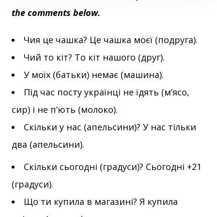
the comments below.
Чия це чашка? Це чашка моєї (подруга).
Чий то кіт? То кіт нашого (друг).
У моїх (батьки) немає (машина).
Під час посту українці не їдять (м’ясо,
сир) і не п’ють (молоко).
Скільки у нас (апельсини)? У нас тільки
два (апельсини).
Cкільки сьогодні (градуси)? Сьогодні +21
(градуси).
Що ти купила в магазині? Я купила